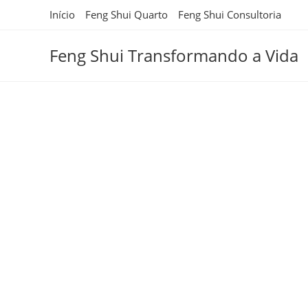
Ir
Início
Feng Shui Quarto
Feng Shui Consultoria
para
o
Feng Shui Transformando a Vida
conteúdo