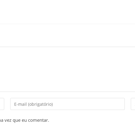
Digite
Di
seu
o
endereço
U
ma vez que eu comentar.
de
d
e-
s