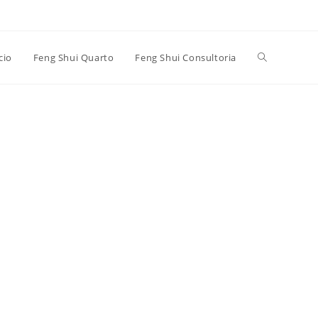
Alternar
cio
Feng Shui Quarto
Feng Shui Consultoria
pesquisa
do
site