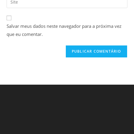
de
de
o
usuário
e-
URL
para
mail
do
comentar
Salvar meus dados neste navegador para a próxima vez
para
seu
comentar
que eu comentar.
site
(opcional)