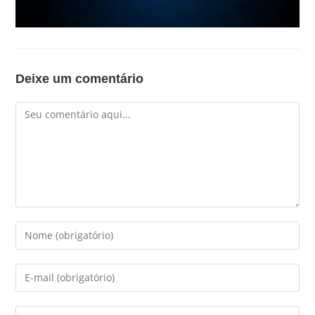
Deixe um comentário
Comentário
Digite
seu
nome
Digite
ou
seu
nome
endereço
Digite