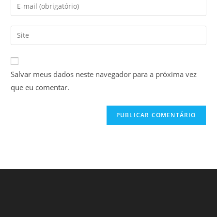
Digite
ou
seu
nome
endereço
Digite
de
de
o
usuário
e-
URL
para
mail
do
comentar
Salvar meus dados neste navegador para a próxima vez
para
seu
comentar
que eu comentar.
site
(opcional)