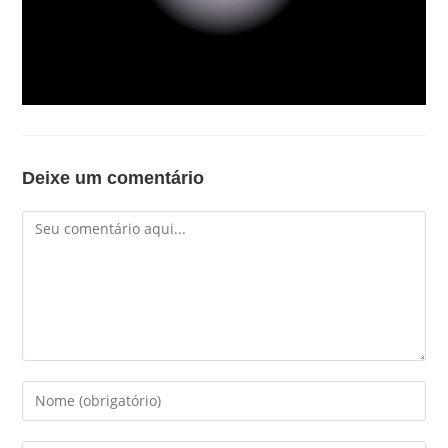
Deixe um comentário
Comentário
Digite
seu
nome