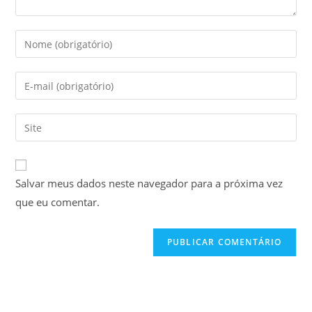
Digite
seu
nome
Digite
ou
seu
nome
endereço
Digite
de
de
o
usuário
e-
URL
para
mail
do
comentar
Salvar meus dados neste navegador para a próxima vez
para
seu
comentar
que eu comentar.
site
(opcional)