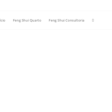
Alternar
ício
Feng Shui Quarto
Feng Shui Consultoria
pesquisa
do
site