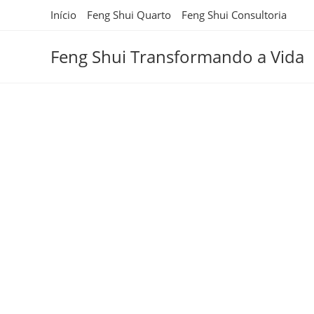
Ir
Início
Feng Shui Quarto
Feng Shui Consultoria
para
o
Feng Shui Transformando a Vida
conteúdo