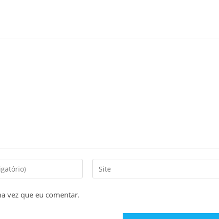
Digite
o
URL
ma vez que eu comentar.
do
seu