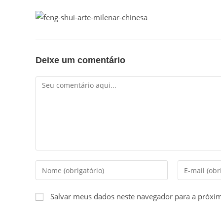
Deixe um comentário
Comentário
Digite
Digite
seu
seu
nome
endereço
Salvar meus dados neste navegador para a próxi
ou
de
nome
e-