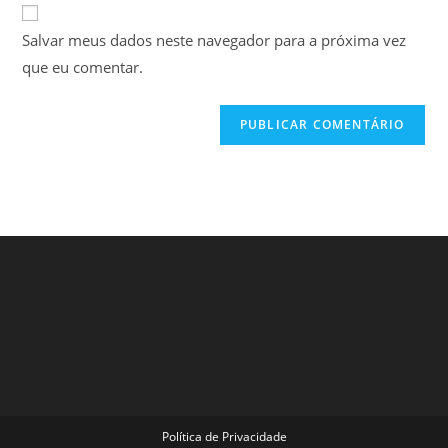
URL
para
mail
do
comentar
Salvar meus dados neste navegador para a próxima vez
para
seu
comentar
que eu comentar.
site
(opcional)
Política de Privacidade