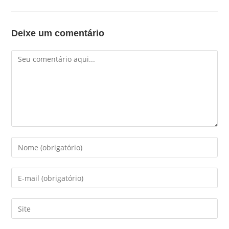
Deixe um comentário
Comentário
Digite
seu
nome
Digite
ou
seu
nome
endereço
Digite
de
de
o
usuário
e-