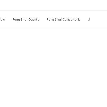
Alternar
ício
Feng Shui Quarto
Feng Shui Consultoria
pesquisa
do
site