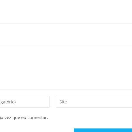
Digite
o
URL
ma vez que eu comentar.
do
seu