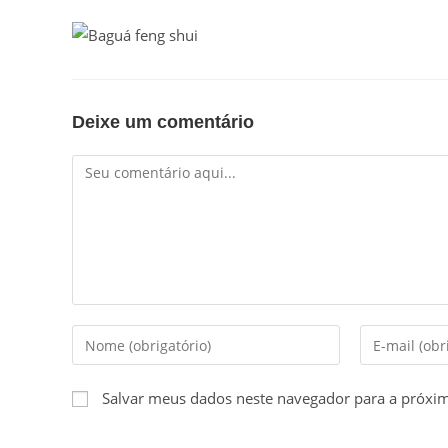
Deixe um comentário
Comentário
Digite
Digite
seu
seu
nome
endereço
Salvar meus dados neste navegador para a próxi
ou
de
nome
e-