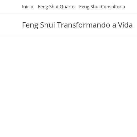
Ir
Início
Feng Shui Quarto
Feng Shui Consultoria
para
o
Feng Shui Transformando a Vida
conteúdo