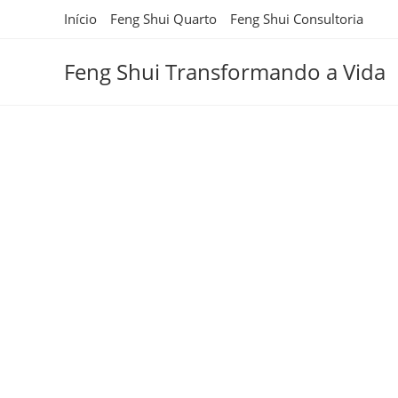
Ir
Início
Feng Shui Quarto
Feng Shui Consultoria
para
o
Feng Shui Transformando a Vida
conteúdo