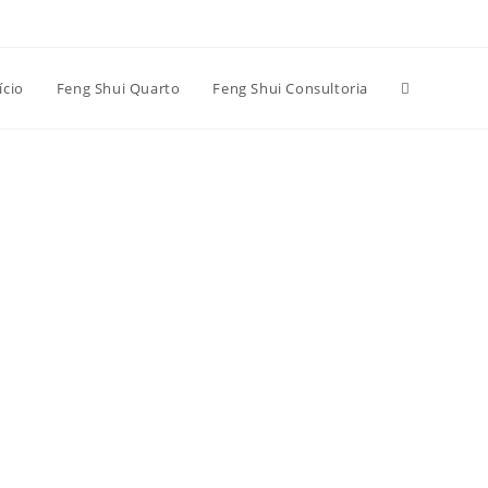
Alternar
ício
Feng Shui Quarto
Feng Shui Consultoria
pesquisa
do
site